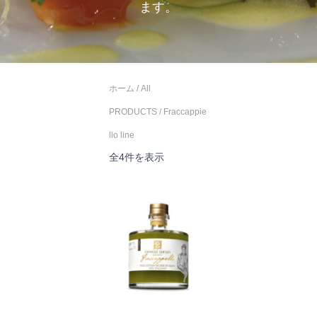
ます。
ホーム
/
All
PRODUCTS
/ Fraccappie
llo line
新
全4件を表示
し
い
順