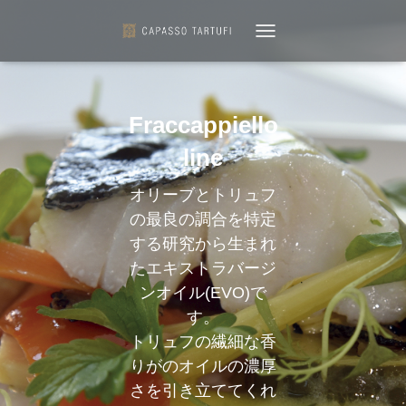
TOGGLE
NAVIGATION
Fraccappiello
line
オリーブとトリュフ
の最良の調合を特定
する研究から生まれ
たエキストラバージ
ンオイル(EVO)で
す。
トリュフの繊細な香
りがのオイルの濃厚
さを引き立ててくれ