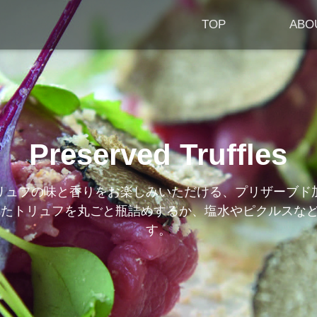
TOP
ABO
Preserved Truffles
リュフの味と香りをお楽しみいただける、プリザーブド
れたトリュフを丸ごと瓶詰めするか、塩水やピクルスな
す。