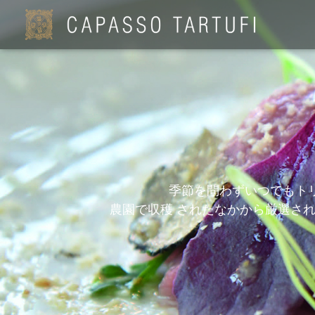
季節を問わずいつでもト
農園で収穫 されたなかから厳選さ