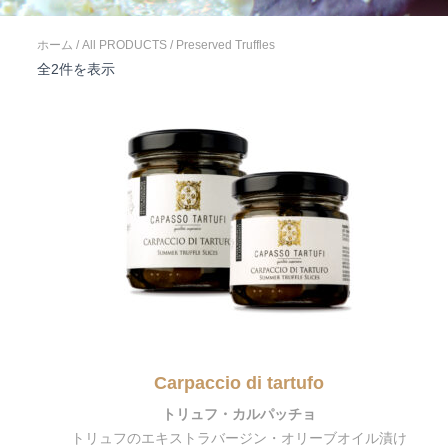
ホーム
/
All PRODUCTS
/ Preserved Truffles
新
全2件を表示
し
い
順
Carpaccio di tartufo
トリュフ・カルパッチョ
トリュフのエキストラバージン・オリーブオイル漬け