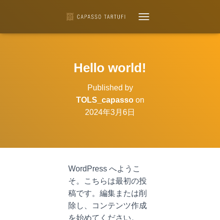
T
O
G
G
L
Hello world!
E
N
Published by
A
V
TOLS_capasso
on
I
2024年3月6日
G
A
T
I
O
N
WordPress へようこ
そ。こちらは最初の投
稿です。編集または削
除し、コンテンツ作成
を始めてください。